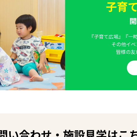
子育て
開
『子育て広場』『一
その他イベ
皆様の友
問い合わせ・
施設見学はこ